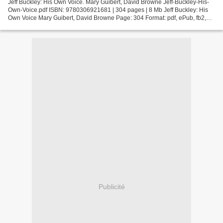
Jeff Buckley: His Own Voice. Mary Guibert, David Browne Jeff-Buckley-His-
Own-Voice.pdf ISBN: 9780306921681 | 304 pages | 8 Mb Jeff Buckley: His
Own Voice Mary Guibert, David Browne Page: 304 Format: pdf, ePub, fb2,
mobi ISBN: 9780306921681 Publisher:...
Publicité