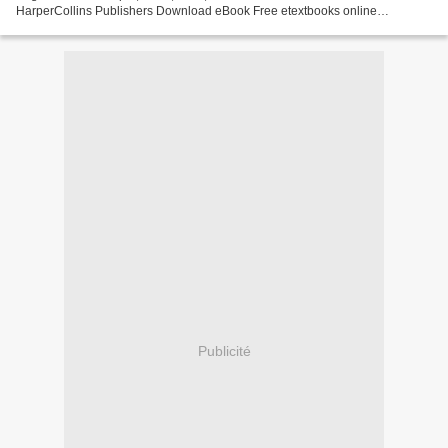
HarperCollins Publishers Download eBook Free etextbooks online
download A Crystal of Time Overview A Crystal of...
Publicité