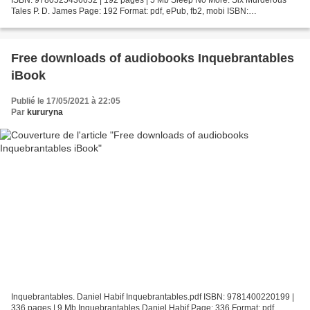
Tales P. D. James Page: 192 Format: pdf, ePub, fb2, mobi ISBN:
9780525436652 Publisher: Knopf Doubleday Publishing...
Free downloads of audiobooks Inquebrantables
iBook
Publié le 17/05/2021 à 22:05
Par
kururyna
Inquebrantables. Daniel Habif Inquebrantables.pdf ISBN: 9781400220199 |
336 pages | 9 Mb Inquebrantables Daniel Habif Page: 336 Format: pdf,