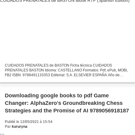
CUIDADOS PRENATALES de BASTON Ficha técnica CUIDADOS
PRENATALES BASTON Idioma: CASTELLANO Formatos: Pdf, ePub, MOBI,
FB2 ISBN: 9788491133353 Editorial: S.A. ELSEVIER ESPAÑA Año de
edición: 2018 Descargar eBook gratis Descarga gratuita de muestras de
libros....
Downloading google books to pdf Game
Changer: AlphaZero's Groundbreaking Chess
Strategies and the Promise of AI 9789056918187
Publié le 12/05/2021 à 15:54
Par
kururyna