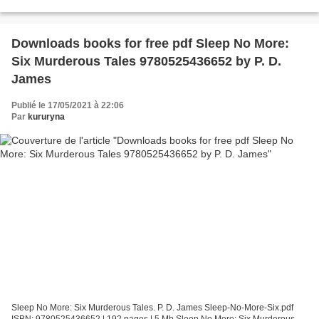
online for free and no download The Shamer's War: Book...
Downloads books for free pdf Sleep No More:
Six Murderous Tales 9780525436652 by P. D.
James
Publié le 17/05/2021 à 22:06
Par
kururyna
Sleep No More: Six Murderous Tales. P. D. James Sleep-No-More-Six.pdf
ISBN: 9780525436652 | 192 pages | 5 Mb Sleep No More: Six Murderous