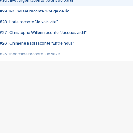
#30 : Eve Angeli raconte "Avant de partir"
#29 : MC Solaar raconte "Bouge de là"
28 : Lorie raconte "Je vais vite"
#27 : Christophe Willem raconte "Jacques a dit"
#26 : Chimène Badi raconte "Entre nous"
#25 : Indochine raconte "3e sexe"
#24 : Zaho raconte "C'est chelou"
#23 : Patrick Bruel raconte "Au café des délices"
#22 : Kyo raconte "Le chemin"
#21 : Nolwenn Leroy raconte "Cassé"
#20 : Patrick Hernandez raconte "Born to be alive"
#19 : Lorie raconte "Près de moi"
#18 : Michael Jones raconte "A nos actes manqués" (avec Jean-Jacque